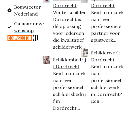
Dordrecht
Dordrecht
Bouwsector
Winterschilder
Bent u op zoek
Nederland
Dordrecht is
naar een
Ga naar onze
dé oplossing
professionele
webshop
voor iedereen
partner voor
die kwalitatief
spuitwerk...
schilderwerk...
Schilderwerk
Schildersbedrij
Dordrecht
f Dordrecht
Bent u op zoek
Bent u op zoek
naar
naar een
professioneel
professioneel
schilderwerk
schildersbedrij
in Dordrecht?
f in
Een...
Dordrecht...