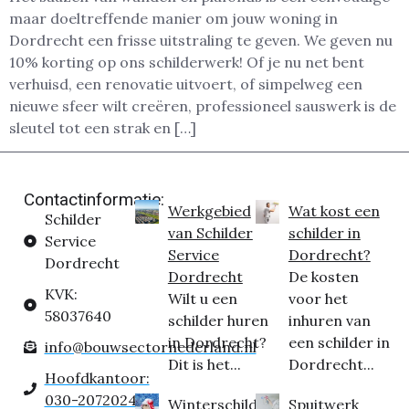
maar doeltreffende manier om jouw woning in
Dordrecht een frisse uitstraling te geven. We geven nu
10% korting op ons schilderwerk! Of je nu net bent
verhuisd, een renovatie uitvoert, of simpelweg een
nieuwe sfeer wilt creëren, professioneel sauswerk is de
sleutel tot een strak en […]
Contactinformatie:
Werkgebied
Wat kost een
Schilder
van Schilder
schilder in
Service
Service
Dordrecht?
Dordrecht
Dordrecht
De kosten
KVK:
Wilt u een
voor het
58037640
schilder huren
inhuren van
in Dordrecht?
een schilder in
info@bouwsectornederland.nl
Dit is het...
Dordrecht...
Hoofdkantoor:
030-2072024
Winterschilder
Spuitwerk