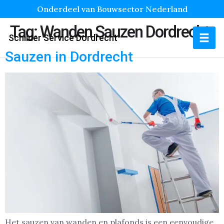
Onderdeel van Bouwsector Nederland
Tag:
Wanden Sauzen Dordrecht
Schilder Service Dordrecht
Sauzen in Dordrecht
Het sauzen van wanden en plafonds is een eenvoudige