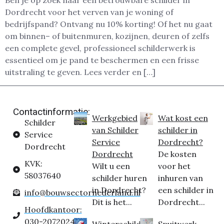
Ben je op zoek naar een betrouwbare schilder in
Dordrecht voor het verven van je woning of
bedrijfspand? Ontvang nu 10% korting! Of het nu gaat
om binnen– of buitenmuren, kozijnen, deuren of zelfs
een complete gevel, professioneel schilderwerk is
essentieel om je pand te beschermen en een frisse
uitstraling te geven. Lees verder en […]
Contactinformatie:
Werkgebied
Wat kost een
Schilder
van Schilder
schilder in
Service
Service
Dordrecht?
Dordrecht
Dordrecht
De kosten
KVK:
Wilt u een
voor het
58037640
schilder huren
inhuren van
in Dordrecht?
een schilder in
info@bouwsectornederland.nl
Dit is het...
Dordrecht...
Hoofdkantoor:
030-2072024
Winterschilder
Spuitwerk