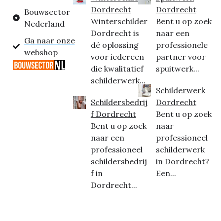
Dordrecht
Dordrecht
Bouwsector
Winterschilder
Bent u op zoek
Nederland
Dordrecht is
naar een
Ga naar onze
dé oplossing
professionele
webshop
voor iedereen
partner voor
die kwalitatief
spuitwerk...
schilderwerk...
Schilderwerk
Schildersbedrij
Dordrecht
f Dordrecht
Bent u op zoek
Bent u op zoek
naar
naar een
professioneel
professioneel
schilderwerk
schildersbedrij
in Dordrecht?
f in
Een...
Dordrecht...