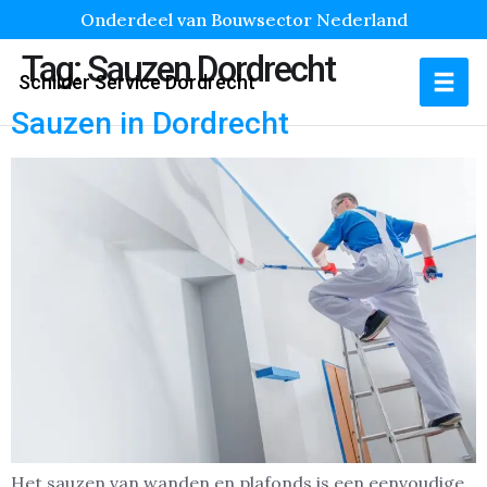
Onderdeel van Bouwsector Nederland
Tag:
Sauzen Dordrecht
Schilder Service Dordrecht
Sauzen in Dordrecht
Het sauzen van wanden en plafonds is een eenvoudige