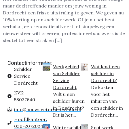
maar doeltreffende manier om jouw woning in
Dordrecht een frisse uitstraling te geven. We geven nu
10% korting op ons schilderwerk! Of je nu net bent
verhuisd, een renovatie uitvoert, of simpelweg een
nieuwe sfeer wilt creëren, professioneel sauswerk is de
sleutel tot een strak en […]
Contactinformatie:
Werkgebied
Wat kost een
Schilder
van Schilder
schilder in
Service
Service
Dordrecht?
Dordrecht
Dordrecht
De kosten
KVK:
Wilt u een
voor het
58037640
schilder huren
inhuren van
in Dordrecht?
een schilder in
info@bouwsectornederland.nl
Dit is het...
Dordrecht...
Hoofdkantoor:
030-2072024
Winterschilder
Spuitwerk