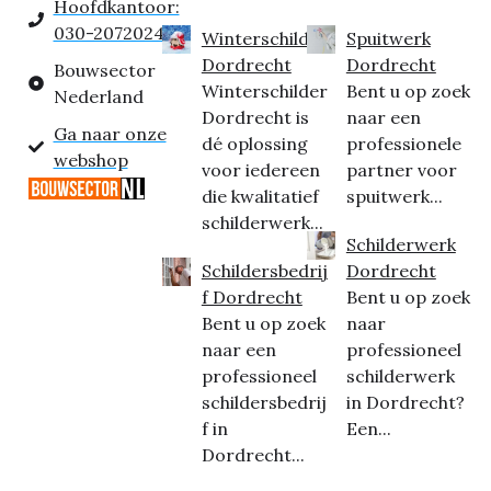
Hoofdkantoor:
030-2072024
Winterschilder
Spuitwerk
Dordrecht
Dordrecht
Bouwsector
Winterschilder
Bent u op zoek
Nederland
Dordrecht is
naar een
Ga naar onze
dé oplossing
professionele
webshop
voor iedereen
partner voor
die kwalitatief
spuitwerk...
schilderwerk...
Schilderwerk
Schildersbedrij
Dordrecht
f Dordrecht
Bent u op zoek
Bent u op zoek
naar
naar een
professioneel
professioneel
schilderwerk
schildersbedrij
in Dordrecht?
f in
Een...
Dordrecht...