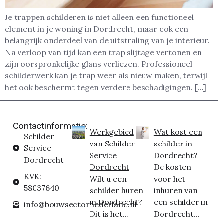
Je trappen schilderen is niet alleen een functioneel
element in je woning in Dordrecht, maar ook een
belangrijk onderdeel van de uitstraling van je interieur.
Na verloop van tijd kan een trap slijtage vertonen en
zijn oorspronkelijke glans verliezen. Professioneel
schilderwerk kan je trap weer als nieuw maken, terwijl
het ook beschermt tegen verdere beschadigingen. […]
Contactinformatie:
Werkgebied
Wat kost een
Schilder
van Schilder
schilder in
Service
Service
Dordrecht?
Dordrecht
Dordrecht
De kosten
KVK:
Wilt u een
voor het
58037640
schilder huren
inhuren van
in Dordrecht?
een schilder in
info@bouwsectornederland.nl
Dit is het...
Dordrecht...