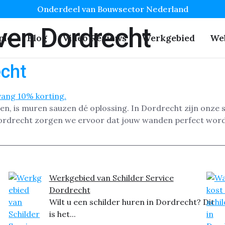
Onderdeel van Bouwsector Nederland
ven Dordrecht
me
Blog
Video Reviews
Werkgebied
We
cht
ben, is muren sauzen dé oplossing. In Dordrecht zijn onze s
 Dordrecht zorgen we ervoor dat jouw wanden perfect wor
Werkgebied van Schilder Service
Dordrecht
Wilt u een schilder huren in Dordrecht? Dit
is het...