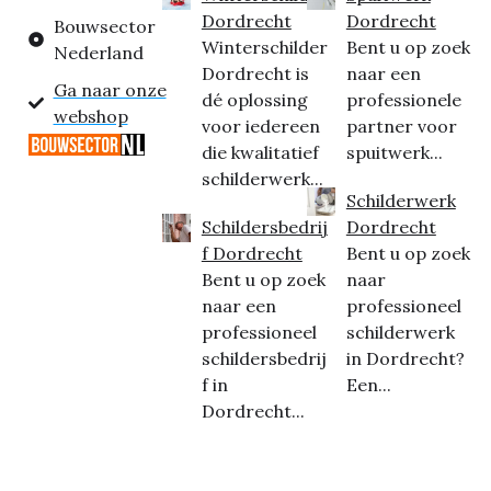
Dordrecht
Dordrecht
Bouwsector
Winterschilder
Bent u op zoek
Nederland
Dordrecht is
naar een
Ga naar onze
dé oplossing
professionele
webshop
voor iedereen
partner voor
die kwalitatief
spuitwerk...
schilderwerk...
Schilderwerk
Schildersbedrij
Dordrecht
f Dordrecht
Bent u op zoek
Bent u op zoek
naar
naar een
professioneel
professioneel
schilderwerk
schildersbedrij
in Dordrecht?
f in
Een...
Dordrecht...