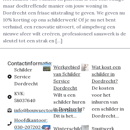
maar doeltreffende manier om jouw woning in
Dordrecht een frisse uitstraling te geven. We geven nu
10% korting op ons schilderwerk! Of je nu net bent
verhuisd, een renovatie uitvoert, of simpelweg een
nieuwe sfeer wilt creëren, professioneel sauswerk is de
sleutel tot een strak en […]
Contactinformatie:
Werkgebied
Wat kost een
Schilder
van Schilder
schilder in
Service
Service
Dordrecht?
Dordrecht
Dordrecht
De kosten
KVK:
Wilt u een
voor het
58037640
schilder huren
inhuren van
in Dordrecht?
een schilder in
info@bouwsectornederland.nl
Dit is het...
Dordrecht...
Hoofdkantoor:
030-2072024
Winterschilder
Spuitwerk