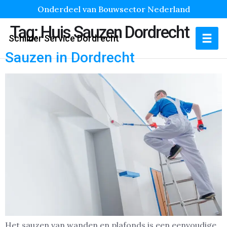
Onderdeel van Bouwsector Nederland
Tag:
Huis Sauzen Dordrecht
Schilder Service Dordrecht
Sauzen in Dordrecht
Het sauzen van wanden en plafonds is een eenvoudige